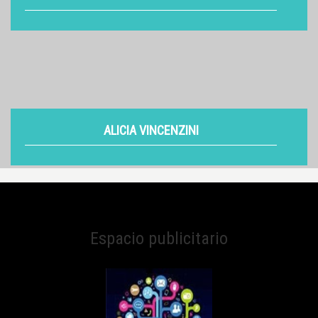
VER
ALICIA VINCENZINI
VER
Espacio publicitario
ALINA DIACONÚ