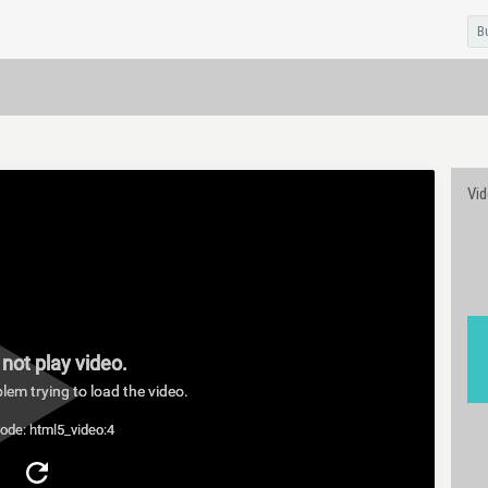
Vi
not play video.
lem trying to load the video.
code: html5_video:4