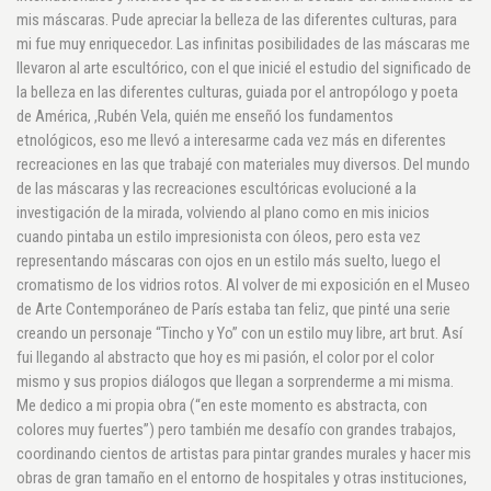
mis máscaras. Pude apreciar la belleza de las diferentes culturas, para
mi fue muy enriquecedor. Las infinitas posibilidades de las máscaras me
llevaron al arte escultórico, con el que inicié el estudio del significado de
la belleza en las diferentes culturas, guiada por el antropólogo y poeta
de América, ,Rubén Vela, quién me enseñó los fundamentos
etnológicos, eso me llevó a interesarme cada vez más en diferentes
recreaciones en las que trabajé con materiales muy diversos. Del mundo
de las máscaras y las recreaciones escultóricas evolucioné a la
investigación de la mirada, volviendo al plano como en mis inicios
cuando pintaba un estilo impresionista con óleos, pero esta vez
representando máscaras con ojos en un estilo más suelto, luego el
cromatismo de los vidrios rotos. Al volver de mi exposición en el Museo
de Arte Contemporáneo de París estaba tan feliz, que pinté una serie
creando un personaje “Tincho y Yo” con un estilo muy libre, art brut. Así
fui llegando al abstracto que hoy es mi pasión, el color por el color
mismo y sus propios diálogos que llegan a sorprenderme a mi misma.
Me dedico a mi propia obra (“en este momento es abstracta, con
colores muy fuertes”) pero también me desafío con grandes trabajos,
coordinando cientos de artistas para pintar grandes murales y hacer mis
obras de gran tamaño en el entorno de hospitales y otras instituciones,