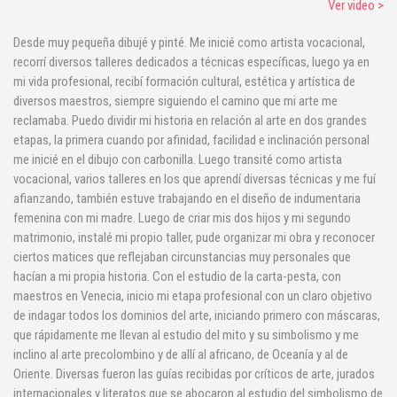
Ver video >
Desde muy pequeña dibujé y pinté. Me inicié como artista vocacional,
recorrí diversos talleres dedicados a técnicas específicas, luego ya en
mi vida profesional, recibí formación cultural, estética y artística de
diversos maestros, siempre siguiendo el camino que mi arte me
reclamaba. Puedo dividir mi historia en relación al arte en dos grandes
etapas, la primera cuando por afinidad, facilidad e inclinación personal
me inicié en el dibujo con carbonilla. Luego transité como artista
vocacional, varios talleres en los que aprendí diversas técnicas y me fuí
afianzando, también estuve trabajando en el diseño de indumentaria
femenina con mi madre. Luego de criar mis dos hijos y mi segundo
matrimonio, instalé mi propio taller, pude organizar mi obra y reconocer
ciertos matices que reflejaban circunstancias muy personales que
hacían a mi propia historia. Con el estudio de la carta-pesta, con
maestros en Venecia, inicio mi etapa profesional con un claro objetivo
de indagar todos los dominios del arte, iniciando primero con máscaras,
que rápidamente me llevan al estudio del mito y su simbolismo y me
inclino al arte precolombino y de allí al africano, de Oceanía y al de
Oriente. Diversas fueron las guías recibidas por críticos de arte, jurados
internacionales y literatos que se abocaron al estudio del simbolismo de